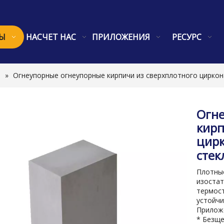
Ы
НАСЧЕТ НАС
ПРИЛОЖЕНИЯ
РЕСУРС
ч
»
Огнеупорные огнеупорные кирпичи из сверхплотного циркон
Огн
кирп
цирк
стек
Плотные
изостат
термос
устойчи
Приложе
* Безще