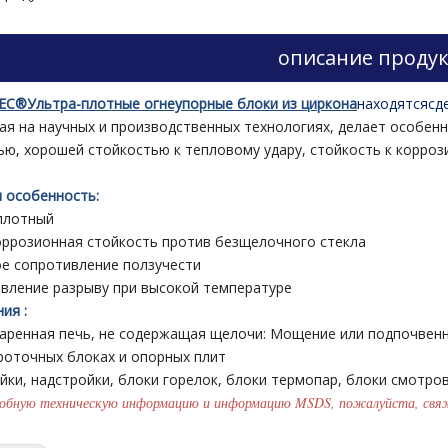
описание продук
C®Ультра-плотные огнеупорные блоки из циркона
находятся
сд
ая на научных и производственных технологиях, делает особен
ью, хорошей стойкостью к тепловому удару, стойкость к коррози
 особенность:
плотный
оррозионная стойкость против безщелочного стекла
е сопротивление ползучести
вление разрыву при высокой температуре
ия :
аренная печь, не содержащая щелочи: Мощение или подпочвенно
проточных блоках и опорных плит
йки, надстройки, блоки горелок, блоки термопар, блоки смотров
робную техническую информацию и информацию MSDS, пожалуйста, свяжи