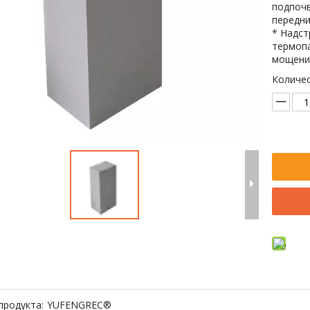
подпочв
передни
* Надст
термопа
мощения
Количес
продукта:
YUFENGREC®