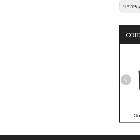
предыд
СОП