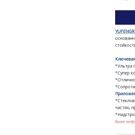
YUFENGRE
основанн
стойкост
Ключевая
*
Ультра 
*
Супер к
*
Отлично
*
Сопроти
Приложен
*
Стеклов
частях, 
*
Надстро
Более под