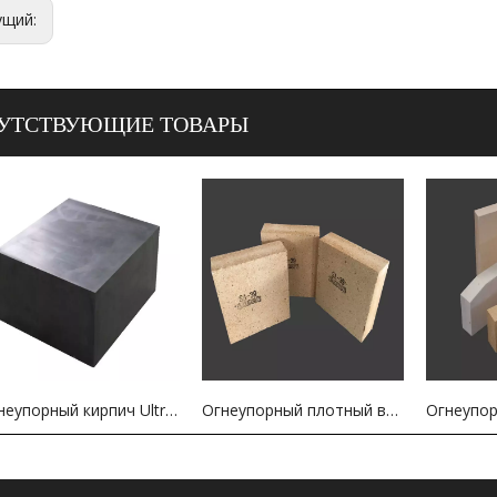
ущий:
УТСТВУЮЩИЕ ТОВАРЫ
Огнеупорный кирпич Ultra Desne Chrome Oxide для печей E-стекла
Огнеупорный плотный высокоглиноземистый огнеупорный кирпич