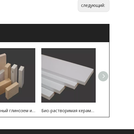
следующий:
Огнеупорный глинозем и шамотный кирпич для промышленной печи
Био-растворимая керамическая клетчатка