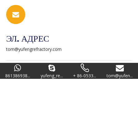
ЭЛ. АДРЕС
tom@yufengrefractory.com
861386938...
yufeng_re...
+ 86-0533...
tom@yufen...
ТЕЛЕФОН
0086-533-5207252
86-138-6938-1053