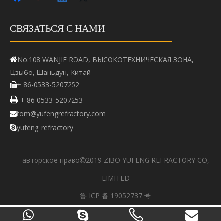
СВЯЗАТЬСЯ С НАМИ
No.108 WANJIE ROAD, ВЫСОКОТЕХНИЧЕСКАЯ ЗОНА,

Цзыбо, Шаньдун, Китай
+ 86-0533-5207252


+ 86-0533-5207253
tom@yufengrefractory.com

yufeng_refractory

авторское право
2019 ZIBO YUFENG REFRACTORY CO,

LIMITED
鲁 ICP 备 19052737 号